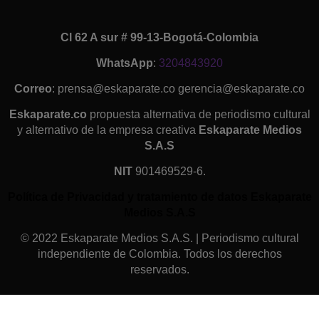
Cl 62 A sur # 99-13-Bogotá-Colombia
WhatsApp
:
3204843920
Correo
: prensa@eskaparate.co gerencia@eskaparate.co
Eskaparate.co
propuesta alternativa de periodismo cultural
y alternativo de la empresa creativa
Eskaparate Medios
S.A.S
NIT
901469529-6.
Política de Privacidad y tratamiento de datos Eskaparate
Medios S.A.S
© 2022 Eskaparate Medios S.A.S. | Periodismo cultural
independiente de Colombia. Todos los derechos
reservados.