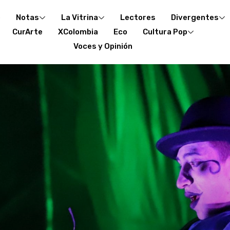
o
Notas
La Vitrina
Lectores
Divergentes
CurArte
XColombia
Eco
Cultura Pop
Voces y Opinión