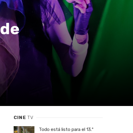
 de
CINE
TV
Todo está listo para el 13.º