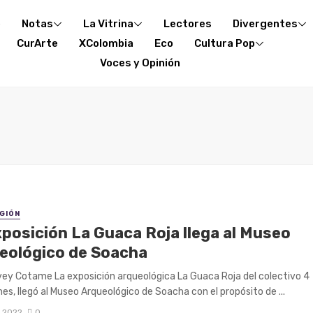
o
Notas
La Vitrina
Lectores
Divergentes
CurArte
XColombia
Eco
Cultura Pop
Voces y Opinión
EGIÓN
xposición La Guaca Roja llega al Museo
eológico de Soacha
vey Cotame La exposición arqueológica La Guaca Roja del colectivo 4
nes, llegó al Museo Arqueológico de Soacha con el propósito de ...
, 2022
0