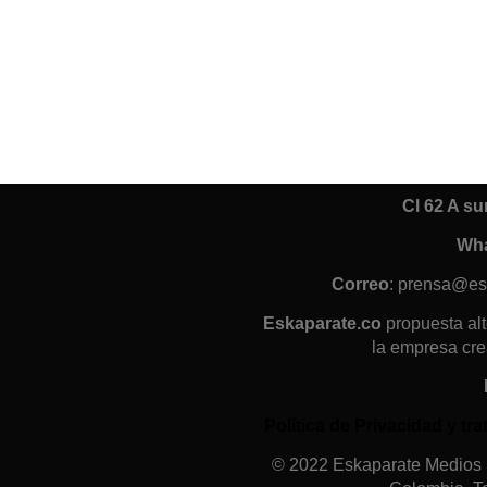
Cl 62 A s
Wh
Correo
: prensa@es
Eskaparate.co
propuesta alt
la empresa cre
Política de Privacidad y t
© 2022 Eskaparate Medios S