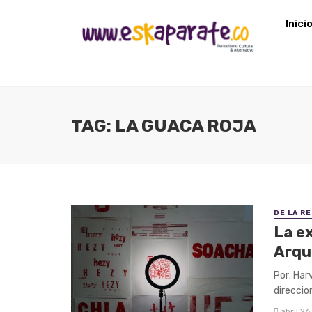
Inici
TAG: LA GUACA ROJA
DE LA R
La e
Arqu
Por: Har
direccio
abril 26