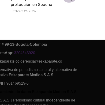
protección en Soacha
febrero 26, 2026
ur # 99-13-Bogotá-Colombia
atsApp
:
3204843920
kaparate.co gerencia@eskaparate.co
ernativa de periodismo cultural y alternativo de
ativa
Eskaparate Medios S.A.S
NIT
901469529-6.
ratamiento de datos Eskaparate Medios S.A.S
.A.S. | Periodismo cultural independiente de