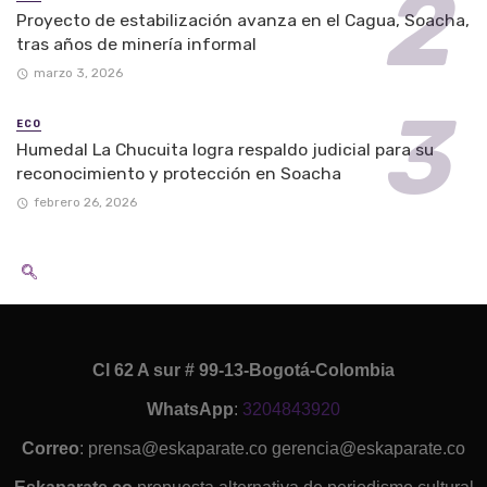
Proyecto de estabilización avanza en el Cagua, Soacha,
tras años de minería informal
marzo 3, 2026
ECO
Humedal La Chucuita logra respaldo judicial para su
reconocimiento y protección en Soacha
febrero 26, 2026
Cl 62 A sur # 99-13-Bogotá-Colombia
WhatsApp
:
3204843920
Correo
: prensa@eskaparate.co gerencia@eskaparate.co