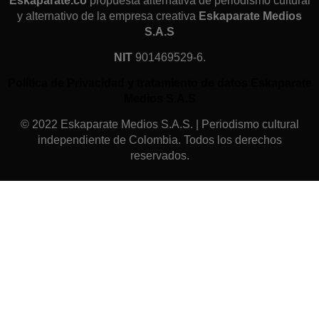
Eskaparate.co
propuesta alternativa de periodismo cultural
y alternativo de la empresa creativa
Eskaparate Medios
S.A.S
NIT
901469529-6.
Política de Privacidad y tratamiento de datos Eskaparate
Medios S.A.S
© 2022 Eskaparate Medios S.A.S. | Periodismo cultural
independiente de Colombia. Todos los derechos
reservados.