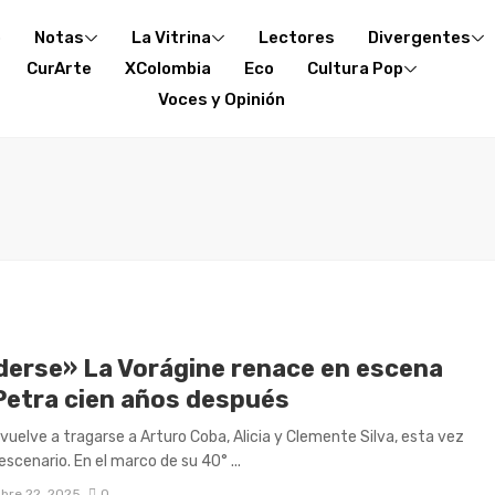
o
Notas
La Vitrina
Lectores
Divergentes
CurArte
XColombia
Eco
Cultura Pop
Voces y Opinión
derse» La Vorágine renace en escena
Petra cien años después
 vuelve a tragarse a Arturo Coba, Alicia y Clemente Silva, esta vez
escenario. En el marco de su 40° ...
bre 22, 2025
0