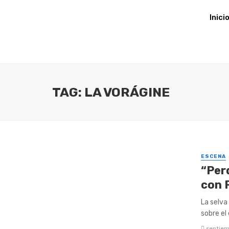
Inici
TAG: LA VORÁGINE
ESCENA
“Per
con 
La selva
sobre el 
septiem