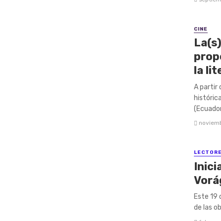
CINE
La(s)
prop
la li
A partir
históric
(Ecuador
noviemb
LECTOR
Inici
Vorá
Este 19 
de las o