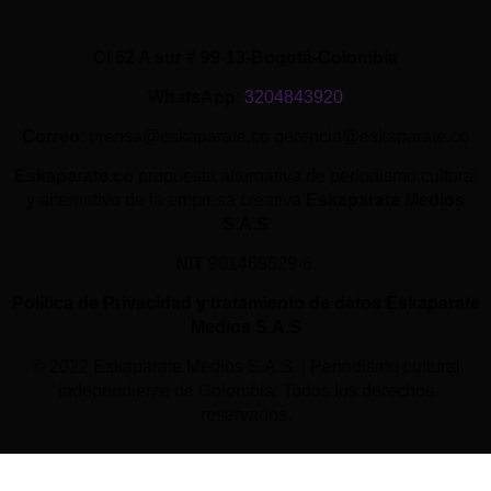
Cl 62 A sur # 99-13-Bogotá-Colombia
WhatsApp
:
3204843920
Correo
: prensa@eskaparate.co gerencia@eskaparate.co
Eskaparate.co
propuesta alternativa de periodismo cultural
y alternativo de la empresa creativa
Eskaparate Medios
S.A.S
NIT
901469529-6.
Política de Privacidad y tratamiento de datos Eskaparate
Medios S.A.S
© 2022 Eskaparate Medios S.A.S. | Periodismo cultural
independiente de Colombia. Todos los derechos
reservados.