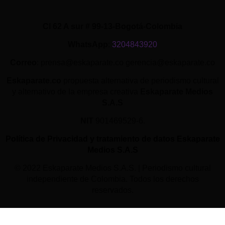
Cl 62 A sur # 99-13-Bogotá-Colombia
WhatsApp
:
3204843920
Correo
: prensa@eskaparate.co gerencia@eskaparate.co
Eskaparate.co
propuesta alternativa de periodismo cultural
y alternativo de la empresa creativa
Eskaparate Medios
S.A.S
NIT
901469529-6.
Política de Privacidad y tratamiento de datos Eskaparate
Medios S.A.S
© 2022 Eskaparate Medios S.A.S. | Periodismo cultural
independiente de Colombia. Todos los derechos
reservados.