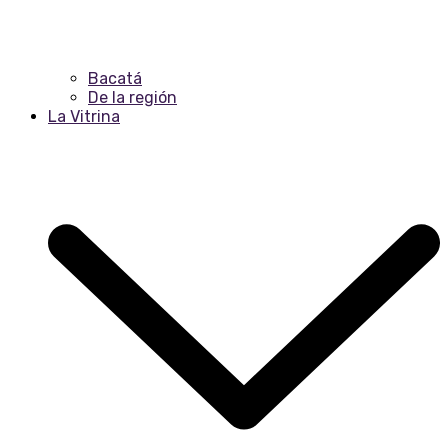
Bacatá
De la región
La Vitrina