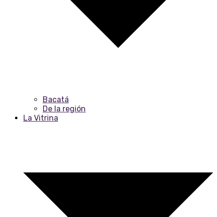
Bacatá
De la región
La Vitrina