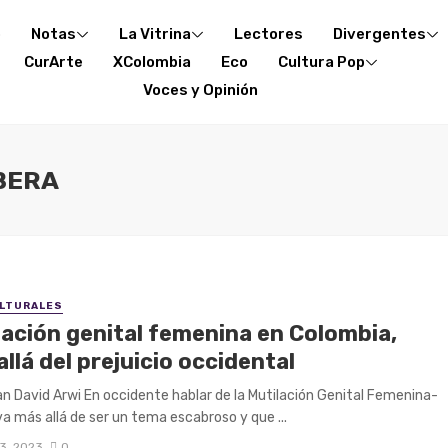
o
Notas
La Vitrina
Lectores
Divergentes
CurArte
XColombia
Eco
Cultura Pop
Voces y Opinión
BERA
LTURALES
lación genital femenina en Colombia,
llá del prejuicio occidental
n David Arwi En occidente hablar de la Mutilación Genital Femenina-
a más allá de ser un tema escabroso y que ...
3, 2023
0