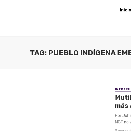
Inici
TAG: PUEBLO INDÍGENA EM
INTERCU
Muti
más a
Por Joha
MGF no v
marzo 1