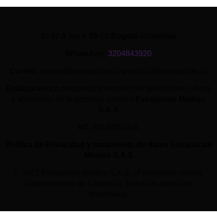
Cl 62 A sur # 99-13-Bogotá-Colombia
WhatsApp
:
3204843920
Correo
: prensa@eskaparate.co gerencia@eskaparate.co
Eskaparate.co
propuesta alternativa de periodismo cultural
y alternativo de la empresa creativa
Eskaparate Medios
S.A.S
NIT
901469529-6.
Política de Privacidad y tratamiento de datos Eskaparate
Medios S.A.S
© 2022 Eskaparate Medios S.A.S. | Periodismo cultural
independiente de Colombia. Todos los derechos
reservados.