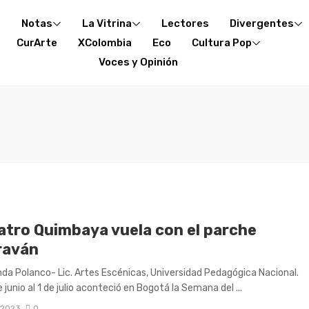
o
Notas
La Vitrina
Lectores
Divergentes
CurArte
XColombia
Eco
Cultura Pop
Voces y Opinión
eatro Quimbaya vuela con el parche
raván
nda Polanco- Lic. Artes Escénicas, Universidad Pedagógica Nacional.
 junio al 1 de julio aconteció en Bogotá la Semana del ...
, 2023
0