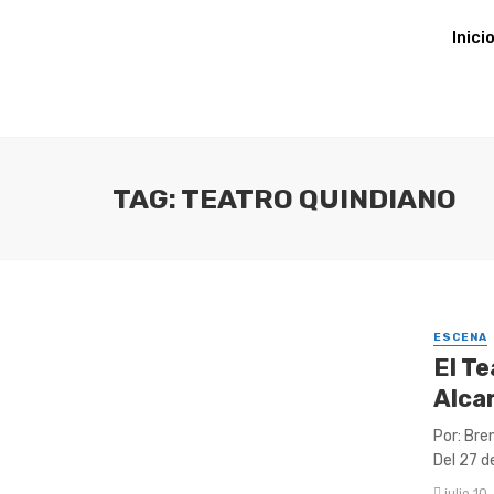
Inici
TAG: TEATRO QUINDIANO
ESCENA
El T
Alca
Por: Bre
Del 27 de
julio 10