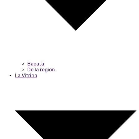
Bacatá
De la región
La Vitrina