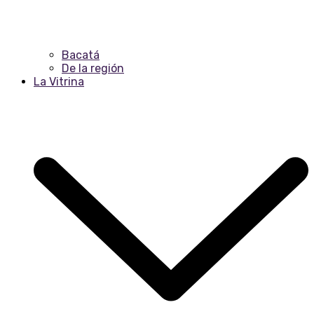
Bacatá
De la región
La Vitrina