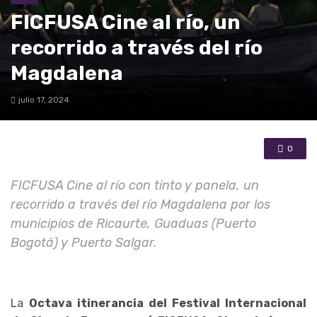
FICFUSA Cine al río, un
recorrido a través del río
Magdalena
julio 17, 2024
0
FICFUSA Cine al río con tinto y panela, un
recorrido a través del río Magdalena por los
municipios de Ricaurte, Guaduas (Puerto
Bogotá) y Puerto Salgar.
La
Octava itinerancia del Festival Internacional