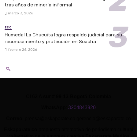
tras años de minería informal
marzo 3, 2026
ECO
Humedal La Chucuita logra respaldo judicial para su
reconocimiento y protección en Soacha
febrero 26, 2026
Cl 62 A sur # 99-13-Bogotá-Colombia
WhatsApp
:
3204843920
Correo
: prensa@eskaparate.co gerencia@eskaparate.co
Eskaparate.co
propuesta alternativa de periodismo cultural
y alternativo de la empresa creativa
Eskaparate Medios