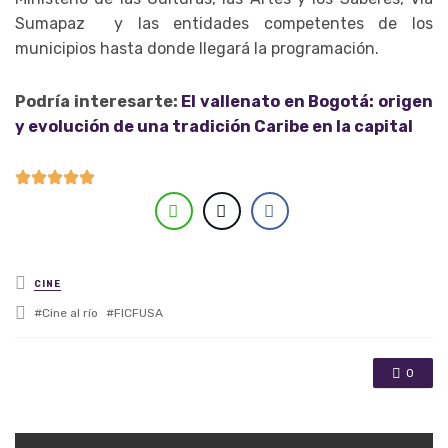
Sumapaz y las entidades competentes de los
municipios hasta donde llegará la programación.
Podría interesarte:
El vallenato en Bogotá: origen
y evolución de una tradición Caribe en la capital
Posted in
CINE
Tagged with
Cine al río
FICFUSA
0