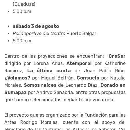
(Guaduas)
5:00 p.m.
sábado 3 de agosto
Polideportivo del Centro
Puerto Salgar
5:00 p.m.
Dentro de las proyecciones se encuentran:
CreSer
dirigido por Lorena Arias,
Atemporal
por Katherine
Ramírez,
La última cuota
de Juan Pablo Rico;
¿Volamos?
por Miguel Beltrán,
Consuelo
por Natalia
Morales,
Somos raíces
de Leonardo Díaz,
Dorado en
Sumapaz
por Andryo Sanabria, entre otras propuestas
que fueron seleccionadas mediante convocatoria.
El proyecto que es organizado por la Fundación para las
Artes Rodrigo Morales, cuenta con el apoyo del
Ministerio de las Culturas, las Artes y los Saberes, Vía