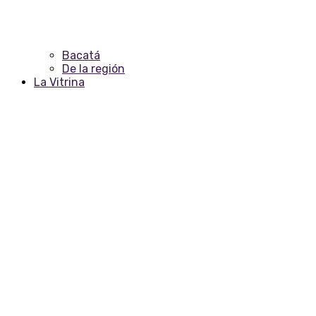
Bacatá
De la región
La Vitrina