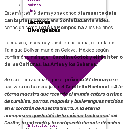
Música
Cine
Este martes 19 de mayo se conoció la
muerte de la
cantautora
colombiana
Sonia Bazanta Vides,
Lectores
conocida como
Totó La Momposina
a los 85 años.
Divergentes
La música, maestra y también bailarina, oriunda de
Talaigua Bolívar, murió en Celaya, México según
confirmó su mánager
Carolina Gotok y el Ministerio
de las Culturas, las Artes y los Saberes.
Se confirmó además que el
próximo 27 de mayo
se
realizará un homenaje en el
Capitolio Nacional
. «
A la
eterna maestra que recorrió el mundo entero a ritmo
de cumbias, porros, mapalés y bullerengues nacidos
en el corazón de nuestra tierra. A la eterna
momposina que habló de la música tradicional del
Caribe, la potenció y la enriqueció durante décadas
Interculturales