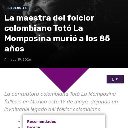
TENDENCIAS
Bacatá
La maestra del folclor
De la región
colombiano Totó La
La Vitrina
Momposina murió a los 85
años
mayo 19, 2026
0
La cantautora colombiana Totó La Momposina
falleció en México este 19 de mayo, dejando un
invaluable legado del folklor colombiano.
Recomendados
Escena