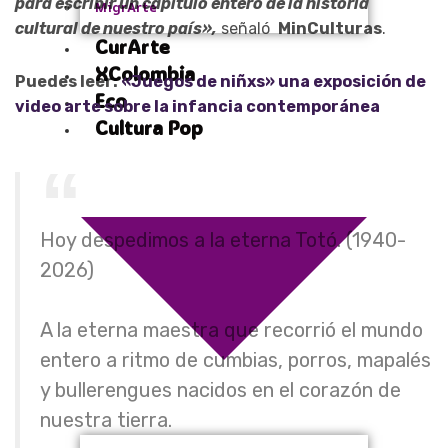
para escribir un capítulo entero de la historia
MigrArte
cultural de nuestro país»,
señaló
MinCulturas
.
CurArte
XColombia
Puedes leer:
«Juegos de niñxs» una exposición de
Eco
video arte sobre la infancia contemporánea
Cultura Pop
Hoy despedimos a la eterna Totó. (1940-
2026)
A la eterna maestra que recorrió el mundo
entero a ritmo de cumbias, porros, mapalés
y bullerengues nacidos en el corazón de
nuestra tierra.