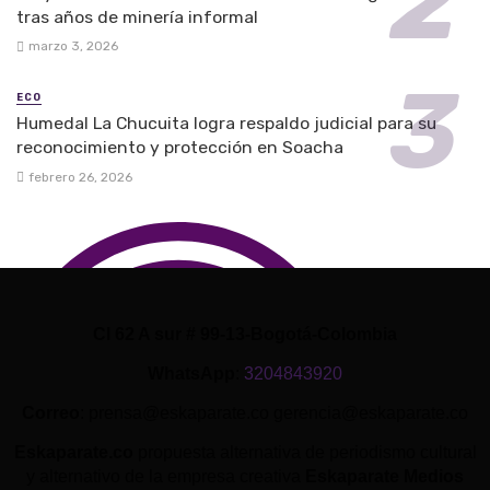
tras años de minería informal
marzo 3, 2026
ECO
Humedal La Chucuita logra respaldo judicial para su
reconocimiento y protección en Soacha
febrero 26, 2026
Cl 62 A sur # 99-13-Bogotá-Colombia
WhatsApp
:
3204843920
Correo
: prensa@eskaparate.co gerencia@eskaparate.co
Eskaparate.co
propuesta alternativa de periodismo cultural
y alternativo de la empresa creativa
Eskaparate Medios