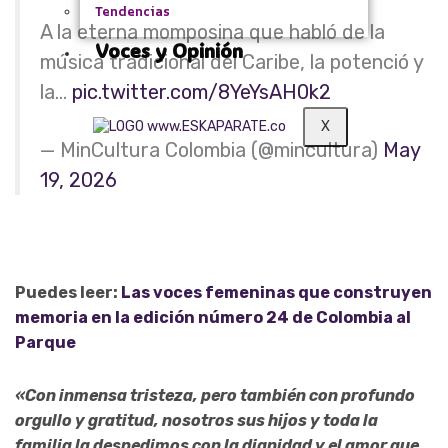
Tendencias
A la eterna momposina que habló de la
Voces y Opinión
música tradicional del Caribe, la potenció y
la…
pic.twitter.com/8YeYsAH0k2
X
— MinCultura Colombia (@mincultura)
May
19, 2026
Puedes leer:
Las voces femeninas que construyen
memoria en la edición número 24 de Colombia al
Parque
«Con inmensa tristeza, pero también con profundo
orgullo y gratitud, nosotros sus hijos y toda la
familia la despedimos con la dignidad y el amor que