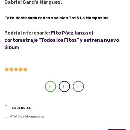
Gabriel García Márquez.
Foto destacada redes sociales Totó La Momposina
Podría interesarle:
Fito Páez lanza el
cortometraje “Todos los Fitos” y estrena nuevo
álbum
Posted in
TENDENCIAS
Tagged with
Totó La Momposina