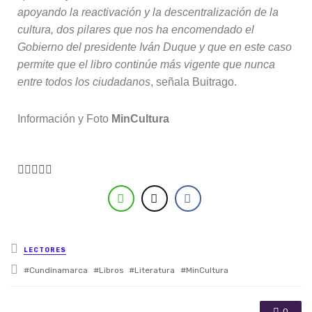
apoyando la reactivación y la descentralización de la
cultura, dos pilares que nos ha encomendado el
Gobierno del presidente Iván Duque y que en este caso
permite que el libro continúe más vigente que nunca
entre todos los ciudadanos
, señala Buitrago.
Información y Foto
MinCultura





Posted in
LECTORES
Tagged with
Cundinamarca
Libros
Literatura
MinCultura
0