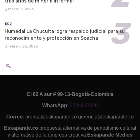
tras años de minería informal
marzo 3, 2026
ECO
Humedal La Chucuita logra respaldo judicial para su
reconocimiento y protección en Soacha
febrero 26, 2026
Cl 62 A sur # 99-13-Bogotá-Colombia
WhatsApp
:
3204843920
Correo
: prensa@eskaparate.co gerencia@eskaparate.co
Eskaparate.co
propuesta alternativa de periodismo cultural
y alternativo de la empresa creativa
Eskaparate Medios