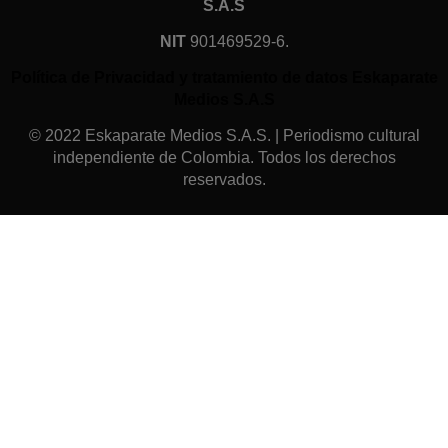
S.A.S
NIT
901469529-6.
Política de Privacidad y tratamiento de datos Eskaparate
Medios S.A.S
© 2022 Eskaparate Medios S.A.S. | Periodismo cultural
independiente de Colombia. Todos los derechos
reservados.