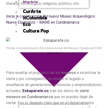
MigrArte
literario, tecnológico, religioso, político, etc.
CurArte
Inicia la construcción del nuevo Museo Arqueológico
XColombia
Nueva Esperanza – MANE en Cundinamarca
Eco
Cultura Pop
Póster conmemoraciòn Dìa Internacional del Museo -Facebook ICOM
Colombia
Para resaltar el propósito de los
museos
e incentivar la
visita y por consiguiente no olvidar el legado o
enseñanza de generaciones anteriores y emprendedores
actuales,
Eskaparate.co
trae los datos de
siete
museos en Cundinamarca
que no puedes dejar de
visitar. Eso sí, dejando claro que en el departamento