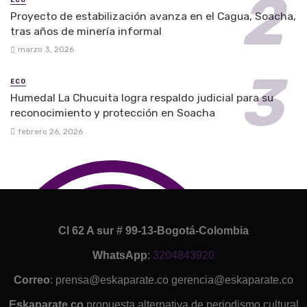
ECO
Proyecto de estabilización avanza en el Cagua, Soacha,
tras años de minería informal
marzo 3, 2026
ECO
Humedal La Chucuita logra respaldo judicial para su
reconocimiento y protección en Soacha
febrero 26, 2026
Cl 62 A sur # 99-13-Bogotá-Colombia
WhatsApp
:
3204843920
Correo
: prensa@eskaparate.co gerencia@eskaparate.co
Eskaparate.co
propuesta alternativa de periodismo cultural