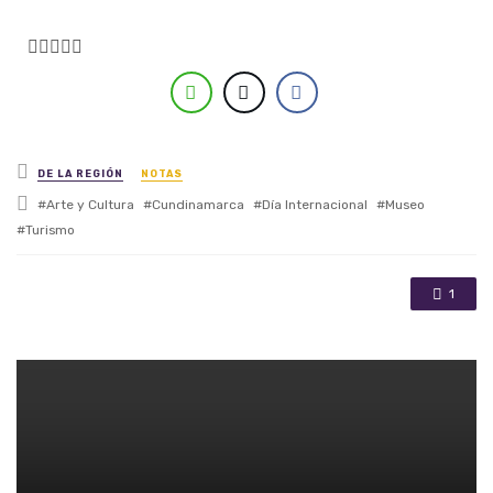





Posted in
DE LA REGIÓN
NOTAS
Tagged with
Arte y Cultura
Cundinamarca
Día Internacional
Museo
Turismo
1