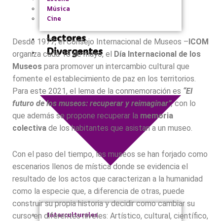
Música
Cine
Lectores
Desde 1977, el Consejo Internacional de Museos –
ICOM
Divergentes
organiza cada 18 de mayo, el
Día Internacional de los
Museos
para promover un intercambio cultural que
fomente el establecimiento de paz en los territorios.
Para este 2021, el lema de la conmemoración es
“El
futuro de los museos: recuperar y reimaginar”
,
con lo
que además se propone recuperar la
memoria
colectiva
de los habitantes que asistan a un museo.
Con el paso del tiempo, los museos se han forjado como
escenarios llenos de mística donde se evidencia el
resultado de los actos que caracterizan a la humanidad
como la especie que, a diferencia de otras, puede
construir su propia historia y decidir como cambiar su
Interculturales
curso en diferentes niveles: Artístico, cultural, científico,