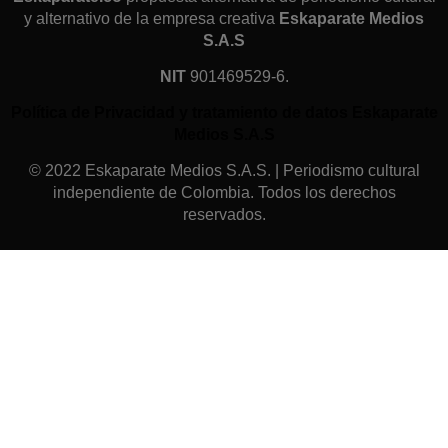
y alternativo de la empresa creativa
Eskaparate Medios
S.A.S
NIT
901469529-6.
Política de Privacidad y tratamiento de datos Eskaparate
Medios S.A.S
© 2022 Eskaparate Medios S.A.S. | Periodismo cultural
independiente de Colombia. Todos los derechos
reservados.