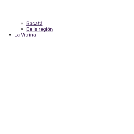
Bacatá
De la región
La Vitrina