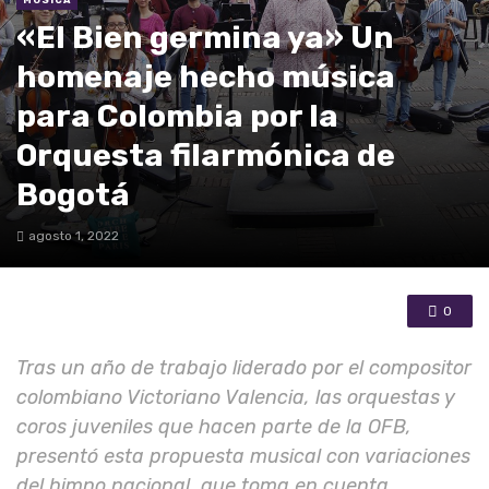
«El Bien germina ya» Un
homenaje hecho música
para Colombia por la
Orquesta filarmónica de
Bogotá
agosto 1, 2022
0
Tras un año de trabajo liderado por el compositor
colombiano Victoriano Valencia, las orquestas y
coros juveniles que hacen parte de la OFB,
presentó esta propuesta musical con variaciones
del himno nacional, que toma en cuenta