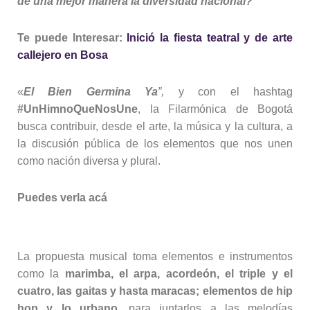
de una mejor manera la diversidad nacional?
Te puede Interesar:
Inició la fiesta teatral y de arte
callejero en Bosa
«
El Bien Germina Ya
”,
y con el hashtag
#UnHimnoQueNosUne
, la Filarmónica de Bogotá
busca contribuir, desde el arte, la música y la cultura, a
la discusión pública de los elementos que nos unen
como nación diversa y plural.
Puedes verla acá
La propuesta musical toma elementos e instrumentos
como la
marimba, el arpa, acordeón, el triple y el
cuatro, las gaitas y hasta maracas; elementos de hip
hop y lo urbano,
para juntarlos a las melodías