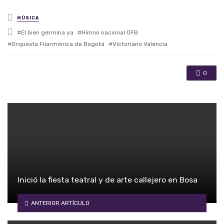
Posted in
MÚSICA
Tagged with
El bien germina ya
Himno nacional OFB
Orquesta Filarmónica de Bogotá
Victoriano Valencia
0
Inició la fiesta teatral y de arte callejero en Bosa
ANTERIOR ARTÍCULO