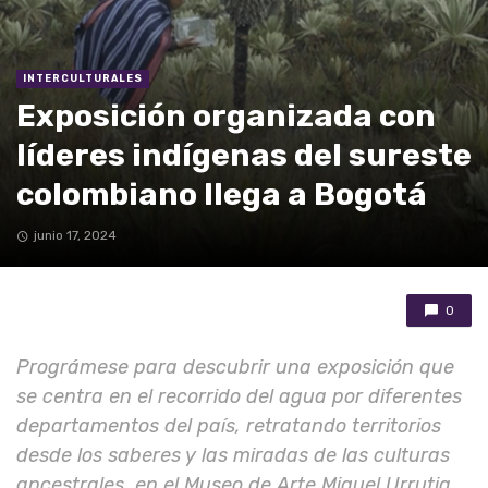
INTERCULTURALES
Exposición organizada con
líderes indígenas del sureste
colombiano llega a Bogotá
junio 17, 2024
0
Prográmese para descubrir una exposición que
se centra en el recorrido del agua por diferentes
departamentos del país, retratando territorios
desde los saberes y las miradas de las culturas
ancestrales, en el Museo de Arte Miguel Urrutia