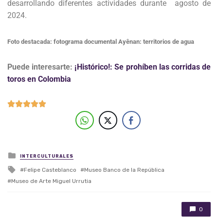
desarrollando diferentes actividades durante agosto de
2024.
Foto destacada: fotograma documental
Ayênan: territorios de agua
Puede interesarte:
¡Histórico!: Se prohíben las corridas de
toros en Colombia
Posted in
INTERCULTURALES
Tagged with
Felipe Casteblanco
Museo Banco de la República
Museo de Arte Miguel Urrutia
0