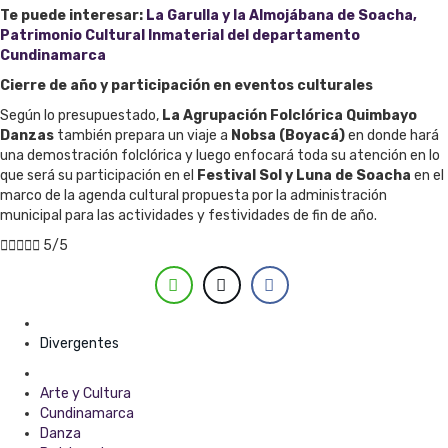
Te puede interesar:
La Garulla y la Almojábana de Soacha,
Patrimonio Cultural Inmaterial del departamento
Cundinamarca
Cierre de año y participación en eventos culturales
Según lo presupuestado,
La Agrupación Folclórica Quimbayo
Danzas
también prepara un viaje a
Nobsa (Boyacá)
en donde hará
una demostración folclórica y luego enfocará toda su atención en lo
que será su participación en el
Festival Sol y Luna de Soacha
en el
marco de la agenda cultural propuesta por la administración
municipal para las actividades y festividades de fin de año.





5/5
Posted in
Divergentes
Tagged with
Arte y Cultura
Cundinamarca
Danza