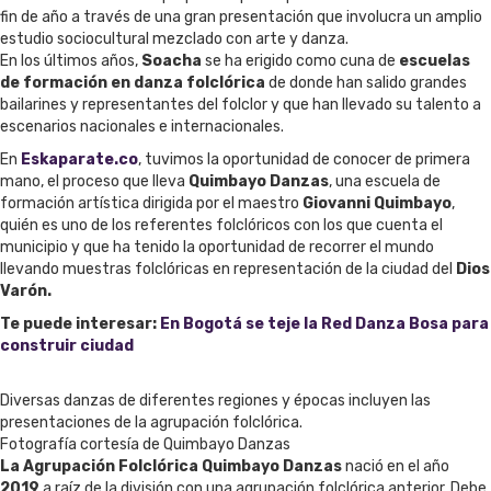
fin de año a través de una gran presentación que involucra un amplio
estudio sociocultural mezclado con arte y danza.
En los últimos años,
Soacha
se ha erigido como cuna de
escuelas
de formación en danza folclórica
de donde han salido grandes
bailarines y representantes del folclor y que han llevado su talento a
escenarios nacionales e internacionales.
En
Eskaparate.co
, tuvimos la oportunidad de conocer de primera
mano, el proceso que lleva
Quimbayo Danzas
, una escuela de
formación artística dirigida por el maestro
Giovanni Quimbayo
,
quién es uno de los referentes folclóricos con los que cuenta el
municipio y que ha tenido la oportunidad de recorrer el mundo
llevando muestras folclóricas en representación de la ciudad del
Dios
Varón.
Te puede interesar:
En Bogotá se teje la Red Danza Bosa para
construir ciudad
Diversas danzas de diferentes regiones y épocas incluyen las
presentaciones de la agrupación folclórica.
Fotografía cortesía de Quimbayo Danzas
La Agrupación Folclórica Quimbayo Danzas
nació en el año
2019
a raíz de la división con una agrupación folclórica anterior. Debe