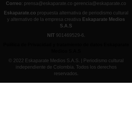
Correo
: prensa@eskaparate.co gerencia@eskaparate.co
Eskaparate.co
propuesta alternativa de periodismo cultural
y alternativo de la empresa creativa
Eskaparate Medios
S.A.S
NIT
901469529-6.
Política de Privacidad y tratamiento de datos Eskaparate
Medios S.A.S
© 2022 Eskaparate Medios S.A.S. | Periodismo cultural
independiente de Colombia. Todos los derechos
reservados.