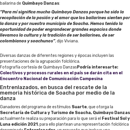
bailarina de
Quimbayo Danzas
:
“Para mí significa mucho Quimbayo Danzas porque ha sido la
recopilación de la pasión y el amor que los bailarines sienten por
la danza y por nuestro municipio de Soacha. Hemos tenido la
oportunidad de poder engrandecer grandes espacios donde
llevamos la cultura y la tradición de ser bailarines, de ser
colombianos y soachunos”
, dijo Viviana.
Diversas danzas de diferentes regiones y épocas incluyen las
presentaciones de la agrupación folclórica.
Fotografía cortesía de Quimbayo Danzas
Podría interesarte:
Colectivos y procesos rurales en el país se darán cita en el
Encuentro Nacional de Comunicación Campesina
Entrenlazados, en busca del rescate de la
memoria histórica de Soacha por medio de la
danza
Ganadores del programa de estímulos
Suarte
, que otorga la
Secretaría de Cultura y Turismo de Soacha,
Quimbayo Danzas
actualmente realiza su preparación para lo que será el
Festival Sol y
Luna edición 2021
, para ello plantean una representación folclórica