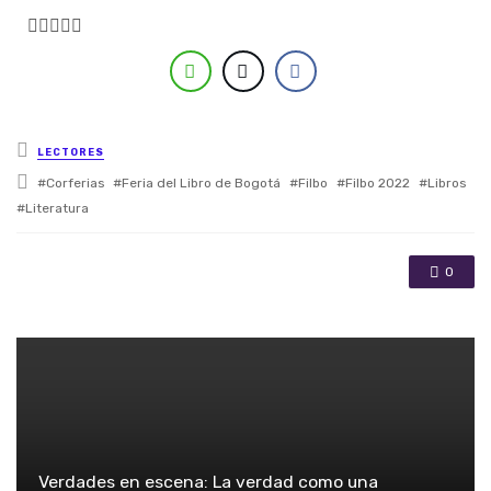





Posted in
LECTORES
Tagged with
Corferias
Feria del Libro de Bogotá
Filbo
Filbo 2022
Libros
Literatura
0
Verdades en escena: La verdad como una