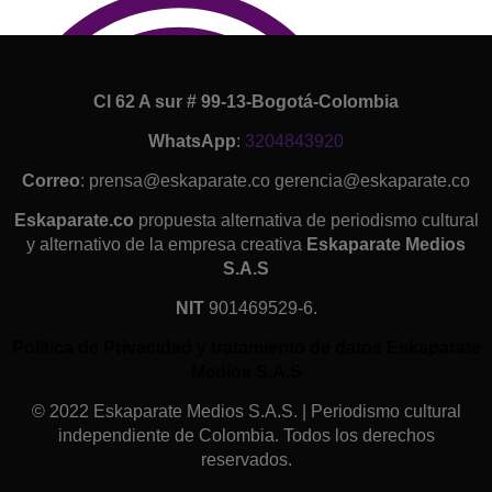
Cl 62 A sur # 99-13-Bogotá-Colombia
WhatsApp
:
3204843920
Correo
: prensa@eskaparate.co gerencia@eskaparate.co
Eskaparate.co
propuesta alternativa de periodismo cultural
y alternativo de la empresa creativa
Eskaparate Medios
S.A.S
NIT
901469529-6.
Política de Privacidad y tratamiento de datos Eskaparate
Medios S.A.S
© 2022 Eskaparate Medios S.A.S. | Periodismo cultural
independiente de Colombia. Todos los derechos
reservados.