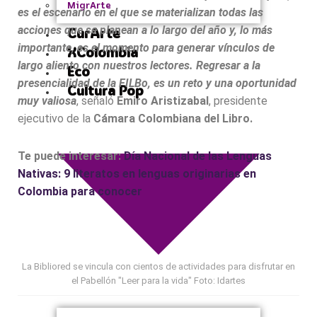
MigrArte
es el escenario en el que se materializan todas las
acciones que se planean a lo largo del año y, lo más
CurArte
importante, es el momento para generar vínculos de
XColombia
largo aliento con nuestros lectores. Regresar a la
Eco
presencialidad de la FILBo, es un reto y una oportunidad
Cultura Pop
muy valiosa
, señaló
Emiro Aristizabal
, presidente
ejecutivo de la
Cámara Colombiana del Libro.
Te puede interesar:
Día Nacional de las Lenguas
Nativas: 9 literatos en lenguas originarias en
Colombia para conocer
La Bibliored se vincula con cientos de actividades para disfrutar en
el Pabellón "Leer para la vida" Foto: Idartes