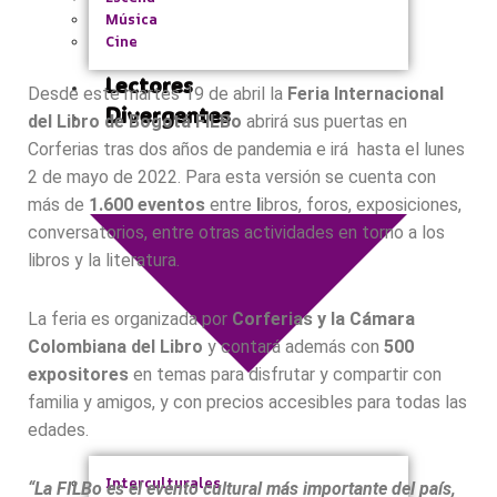
Música
Cine
Lectores
Desde este martes 19 de abril la
Feria Internacional
Divergentes
del Libro de Bogotá FILBo
abrirá sus puertas en
Corferias tras dos años de pandemia e irá hasta el lunes
2 de mayo de 2022. Para esta versión se cuenta con
más de
1.600 eventos
entre
l
ibros, foros, exposiciones,
conversatorios, entre otras actividades en torno a los
libros y la literatura.
La feria es organizada por
Corferias y la Cámara
Colombiana del Libro
y contará además con
500
expositores
en temas para disfrutar y compartir con
familia y amigos, y con precios accesibles para todas las
edades.
Interculturales
“La FILBo es el evento cultural más importante del país,