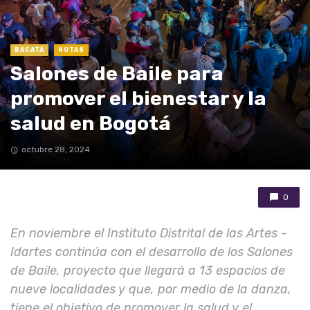
BACATÁ
NOTAS
Salones de Baile para
promover el bienestar y la
salud en Bogotá
octubre 28, 2024
0
En noviembre el Instituto Distrital de las Artes -
Idartes continúa con el desarrollo de los Salones
de Baile, proyecto que llegará a 13 espacios de
nueve localidades y que, por medio de la danza,
tiene el objetivo de promover la salud y el