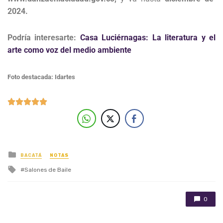
2024.
Podría interesarte:
Casa Luciérnagas: La literatura y el
arte como voz del medio ambiente
Foto destacada: Idartes
Posted in
BACATÁ
NOTAS
Tagged with
Salones de Baile
0