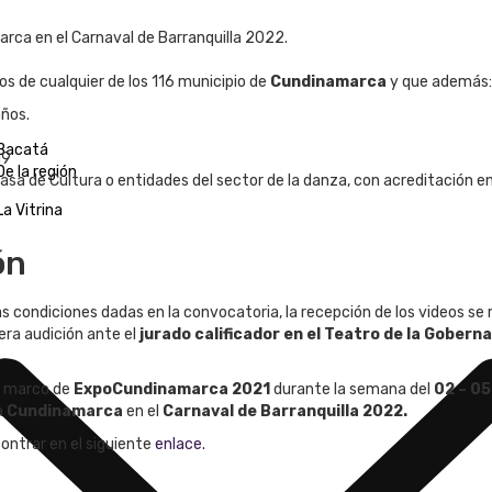
rca en el Carnaval de Barranquilla 2022.
ios de cualquier de los 116 municipio de
Cundinamarca
y que además:
años.
Bacatá
19
De la región
Casa de Cultura o entidades del sector de la danza, con acreditación 
La Vitrina
ón
 condiciones dadas en la convocatoria, la recepción de los videos se r
era audición ante el
jurado calificador en el Teatro de la Gober
el marco de
ExpoCundinamarca
2021
durante la semana del
02 – 05
a
Cundinamarca
en el
Carnaval de Barranquilla
2022.
ontrar en el siguiente
enlace.