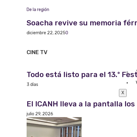
De la región
Soacha revive su memoria férre
diciembre 22, 2025
0
CINE
TV
Todo está listo para el 13.º F
3 días
X
El ICANH lleva a la pantalla lo
julio 29, 2026