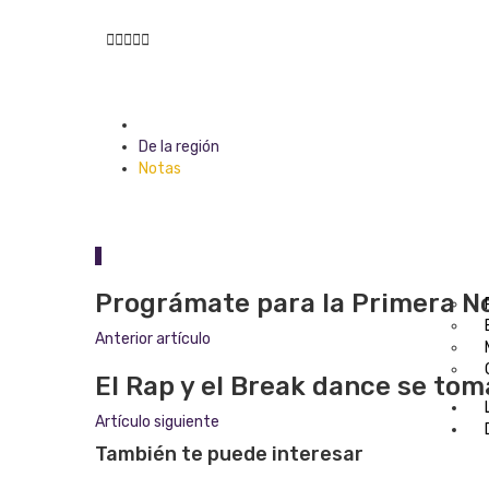





Posted in
De la región
Notas
1
Prográmate para la Primera N
Anterior artículo
El Rap y el Break dance se toma
Artículo siguiente
También te puede interesar