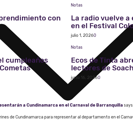
Notas
mprendimiento con
La radio vuelve a 
en el Festival Co
julio 1, 2026
0
Notas
del cumpleaños
Ecos de Tinta abr
e Cometas
lectores de Soac
junio 16, 2026
0
presentarán a Cundinamarca en el Carnaval de Barranquilla
says
larines de Cundinamarca para representar al departamento en el Carnav