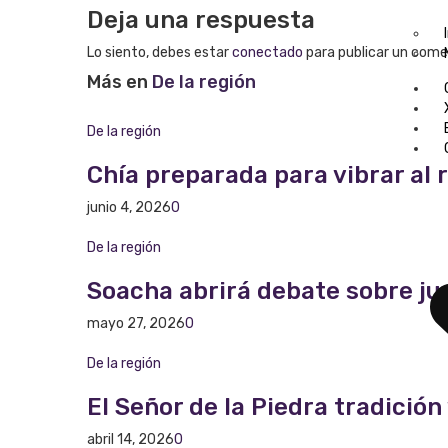
Deja una respuesta
Lo siento, debes estar
conectado
para publicar un come
Más en
De la región
De la región
Chía preparada para vibrar al 
junio 4, 2026
0
De la región
Soacha abrirá debate sobre ju
mayo 27, 2026
0
De la región
El Señor de la Piedra tradició
abril 14, 2026
0