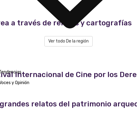
a a través de relatos y cartografías
Ver todo De la región
Tendencias
estival Internacional de Cine por los 
Voces y Opinión
s grandes relatos del patrimonio arqueo