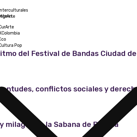
Interculturales
ntario.
MigrArte
CurArte
XColombia
Eco
Cultura Pop
ritmo del Festival de Bandas Ciudad d
ventudes, conflictos sociales y dere
n y milagro en la Sabana de Bogotá