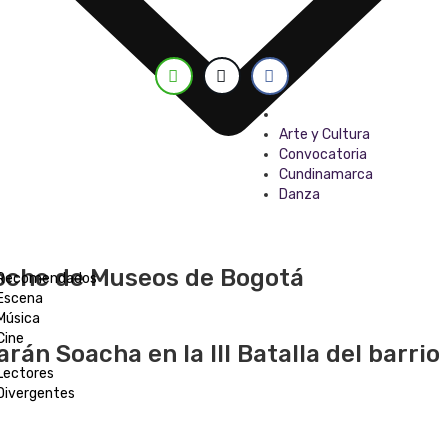
Tagged with
Arte y Cultura
Convocatoria
Cundinamarca
Danza
oche de Museos de Bogotá
Recomendados
Escena
Música
Cine
rán Soacha en la III Batalla del barrio
Lectores
Divergentes