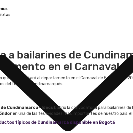
Inicio
Notas
a a bailarines de Cundina
rtamento en el Carnaval de
za que representará al departamento en el Carnaval de Barranquilla 20
ios del territorio cundinamarqués.
o de Cundinamarca
–
Idecut
abrió la convocatoria para bailarines d
cóndor
en una de las festividades más importantes de nuestro país, e
ductos típicos de Cundinamarca disponible en Bogotá