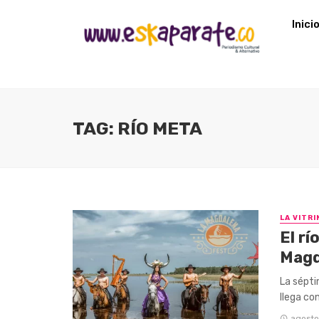
Inici
TAG: RÍO META
LA VITRI
El rí
Magd
La sépti
llega con
agosto