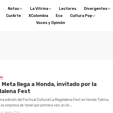
o
Notas
La Vitrina
Lectores
Divergentes
CurArte
XColombia
Eco
Cultura Pop
Voces y Opinión
NA
o Meta llega a Honda, invitado por la
alena Fest
ma edición del Festival Cultural La Magdalena Fest en Honda Tolima,
 la sorpresa de tener por primera vez un río ...
 5, 2024
0