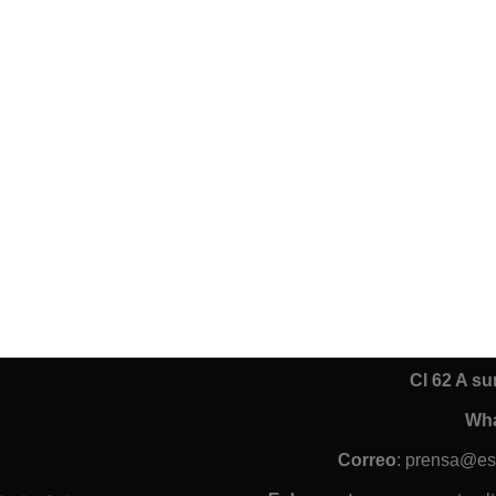
Cl 62 A s
Wh
Correo
: prensa@es