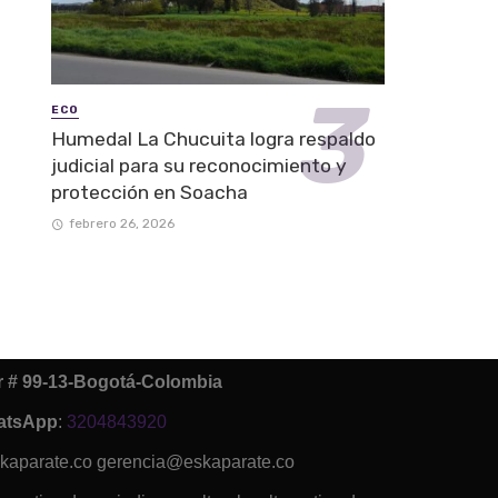
ECO
Humedal La Chucuita logra respaldo
judicial para su reconocimiento y
protección en Soacha
febrero 26, 2026
ur # 99-13-Bogotá-Colombia
atsApp
:
3204843920
kaparate.co gerencia@eskaparate.co