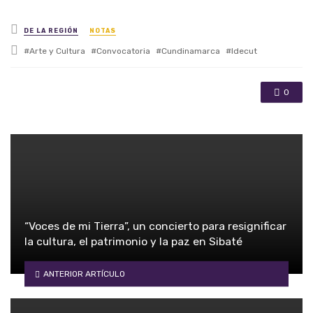
Posted in
DE LA REGIÓN
NOTAS
Tagged with
Arte y Cultura
Convocatoria
Cundinamarca
Idecut
0
“Voces de mi Tierra”, un concierto para resignificar
la cultura, el patrimonio y la paz en Sibaté
ANTERIOR ARTÍCULO