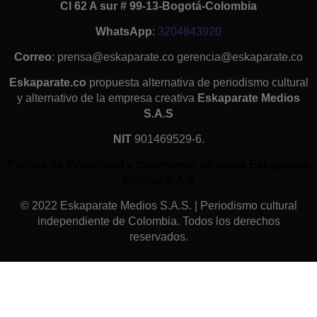
Cl 62 A sur # 99-13-Bogotá-Colombia
WhatsApp
:
3204843920
Correo
: prensa@eskaparate.co gerencia@eskaparate.co
Eskaparate.co
propuesta alternativa de periodismo cultural
y alternativo de la empresa creativa
Eskaparate Medios
S.A.S
NIT
901469529-6.
Política de Privacidad y tratamiento de datos Eskaparate
Medios S.A.S
© 2022 Eskaparate Medios S.A.S. | Periodismo cultural
independiente de Colombia. Todos los derechos
reservados.