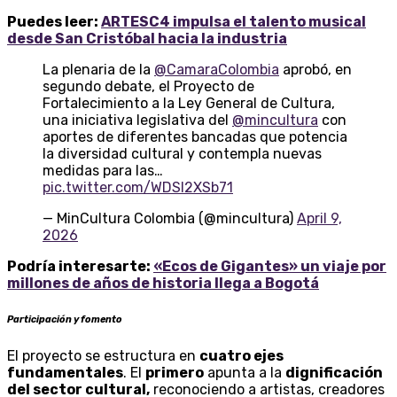
Puedes leer:
ARTESC4 impulsa el talento musical
desde San Cristóbal hacia la industria
La plenaria de la
@CamaraColombia
aprobó, en
segundo debate, el Proyecto de
Fortalecimiento a la Ley General de Cultura,
una iniciativa legislativa del
@mincultura
con
aportes de diferentes bancadas que potencia
la diversidad cultural y contempla nuevas
medidas para las…
pic.twitter.com/WDSI2XSb71
— MinCultura Colombia (@mincultura)
April 9,
2026
Podría interesarte:
«Ecos de Gigantes» un viaje por
millones de años de historia llega a Bogotá
Participación y fomento
El proyecto se estructura en
cuatro ejes
fundamentales
. El
primero
apunta a la
dignificación
del sector cultural,
reconociendo a artistas, creadores