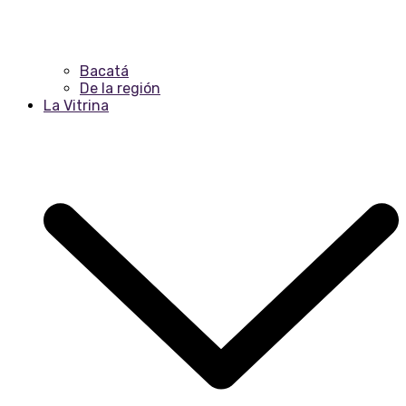
Bacatá
De la región
La Vitrina