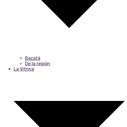
Bacatá
De la región
La Vitrina