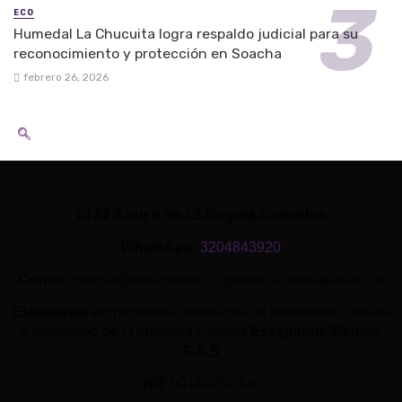
ECO
Humedal La Chucuita logra respaldo judicial para su
reconocimiento y protección en Soacha
febrero 26, 2026
Cl 62 A sur # 99-13-Bogotá-Colombia
WhatsApp
:
3204843920
Correo
: prensa@eskaparate.co gerencia@eskaparate.co
Eskaparate.co
propuesta alternativa de periodismo cultural
y alternativo de la empresa creativa
Eskaparate Medios
S.A.S
NIT
901469529-6.