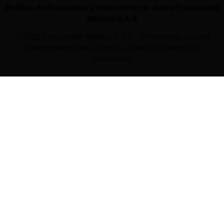
Política de Privacidad y tratamiento de datos Eskaparate
Medios S.A.S
© 2022 Eskaparate Medios S.A.S. | Periodismo cultural
independiente de Colombia. Todos los derechos
reservados.