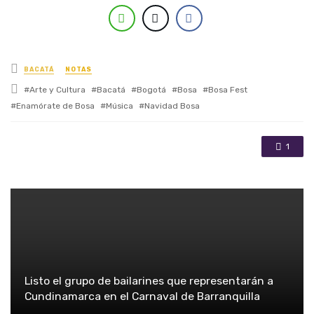
Posted in
BACATÁ
NOTAS
Tagged with
Arte y Cultura
Bacatá
Bogotá
Bosa
Bosa Fest
Enamórate de Bosa
Música
Navidad Bosa
1
Listo el grupo de bailarines que representarán a
Cundinamarca en el Carnaval de Barranquilla