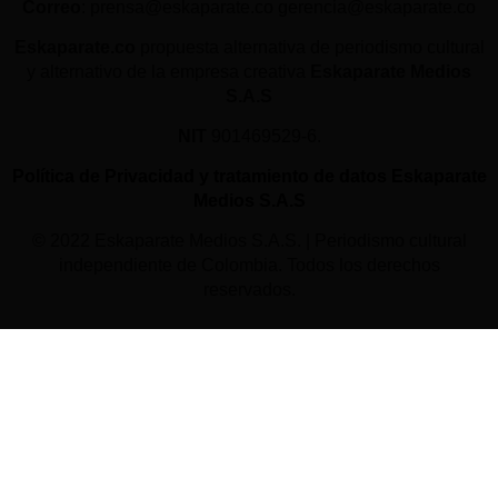
Correo
: prensa@eskaparate.co gerencia@eskaparate.co
Eskaparate.co
propuesta alternativa de periodismo cultural
y alternativo de la empresa creativa
Eskaparate Medios
S.A.S
NIT
901469529-6.
Política de Privacidad y tratamiento de datos Eskaparate
Medios S.A.S
© 2022 Eskaparate Medios S.A.S. | Periodismo cultural
independiente de Colombia. Todos los derechos
reservados.