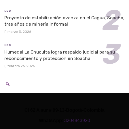
ECO
Proyecto de estabilización avanza en el Cagua, Soacha,
tras años de minería informal
marzo 3, 2026
ECO
Humedal La Chucuita logra respaldo judicial para su
reconocimiento y protección en Soacha
febrero 26, 2026
Cl 62 A sur # 99-13-Bogotá-Colombia
WhatsApp
:
3204843920