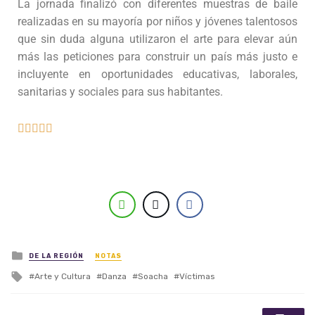
La jornada finalizó con diferentes muestras de baile
realizadas en su mayoría por niños y jóvenes talentosos
que sin duda alguna utilizaron el arte para elevar aún
más las peticiones para construir un país más justo e
incluyente en oportunidades educativas, laborales,
sanitarias y sociales para sus habitantes.





Posted in
DE LA REGIÓN
NOTAS
Tagged with
Arte y Cultura
Danza
Soacha
Víctimas