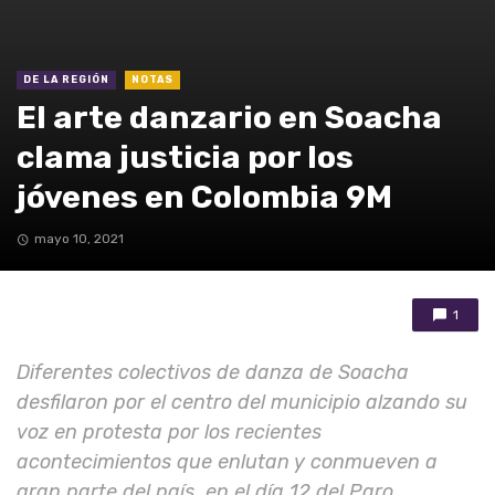
DE LA REGIÓN
NOTAS
El arte danzario en Soacha
clama justicia por los
jóvenes en Colombia 9M
mayo 10, 2021
1
Diferentes colectivos de danza de Soacha
desfilaron por el centro del municipio alzando su
voz en protesta por los recientes
acontecimientos que enlutan y conmueven a
gran parte del país, en el día 12 del Paro