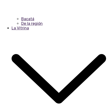
Bacatá
De la región
La Vitrina