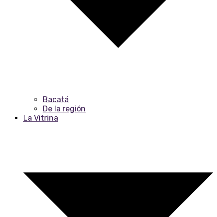
Bacatá
De la región
La Vitrina