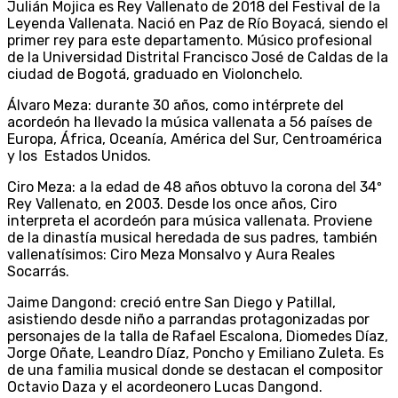
Julián Mojica es Rey Vallenato de 2018 del Festival de la
Leyenda Vallenata. Nació en Paz de Río Boyacá, siendo el
primer rey para este departamento. Músico profesional
de la Universidad Distrital Francisco José de Caldas de la
ciudad de Bogotá, graduado en Violonchelo.
Álvaro Meza: durante 30 años, como intérprete del
acordeón ha llevado la música vallenata a 56 países de
Europa, África, Oceanía, América del Sur, Centroamérica
y los Estados Unidos.
Ciro Meza: a la edad de 48 años obtuvo la corona del 34º
Rey Vallenato, en 2003. Desde los once años, Ciro
interpreta el acordeón para música vallenata. Proviene
de la dinastía musical heredada de sus padres, también
vallenatísimos: Ciro Meza Monsalvo y Aura Reales
Socarrás.
Jaime Dangond: creció entre San Diego y Patillal,
asistiendo desde niño a parrandas protagonizadas por
personajes de la talla de Rafael Escalona, Diomedes Díaz,
Jorge Oñate, Leandro Díaz, Poncho y Emiliano Zuleta. Es
de una familia musical donde se destacan el compositor
Octavio Daza y el acordeonero Lucas Dangond.