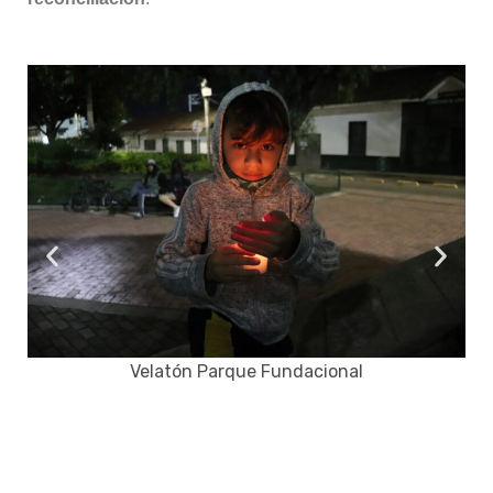
Velatón Parque Fundacional
De