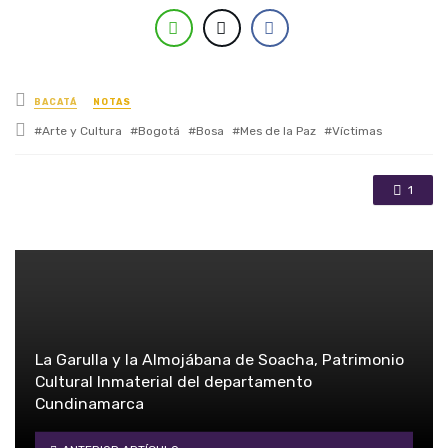
Posted in
BACATÁ
NOTAS
Tagged with
Arte y Cultura
Bogotá
Bosa
Mes de la Paz
Víctimas
1
La Garulla y la Almojábana de Soacha, Patrimonio
Cultural Inmaterial del departamento
Cundinamarca