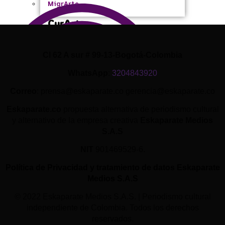
MigrArte
CurArte
XColombia
Eco
Cl 62 A sur # 99-13-Bogotá-Colombia
Cultura Pop
WhatsApp
:
3204843920
Correo
: prensa@eskaparate.co gerencia@eskaparate.co
Eskaparate.co
propuesta alternativa de periodismo cultural
y alternativo de la empresa creativa
Eskaparate Medios
S.A.S
NIT
901469529-6.
Política de Privacidad y tratamiento de datos Eskaparate
Medios S.A.S
© 2022 Eskaparate Medios S.A.S. | Periodismo cultural
independiente de Colombia. Todos los derechos
reservados.