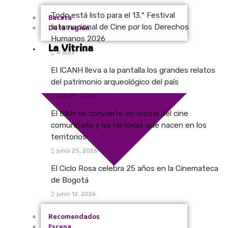
Todo está listo para el 13.º Festival
Bacatá
Internacional de Cine por los Derechos
De la región
Humanos 2026
La Vitrina
4 días
El ICANH lleva a la pantalla los grandes relatos
del patrimonio arqueológico del país
julio 29, 2026
El BAM se convierte en vitrina del cine
comunitario y las historias que nacen en los
territorios
junio 25, 2026
El Ciclo Rosa celebra 25 años en la Cinemateca
de Bogotá
junio 12, 2026
Recomendados
Escena