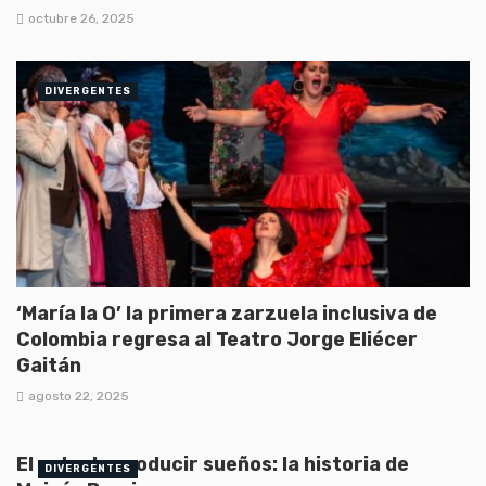
octubre 26, 2025
DIVERGENTES
‘María la O’ la primera zarzuela inclusiva de
Colombia regresa al Teatro Jorge Eliécer
Gaitán
agosto 22, 2025
El arte de producir sueños: la historia de
DIVERGENTES