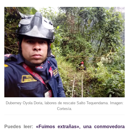
Duberney Oyola Doria, labores de rescate Salto Tequendama. Imagen:
Cortesía.
Puedes leer:
«Fuimos extrañas», una conmovedora