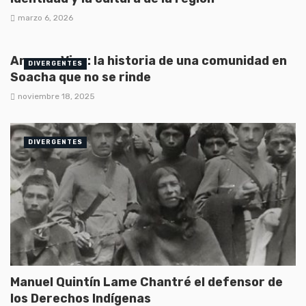
marzo 6, 2026
Armero Vive: la historia de una comunidad en
DIVERGENTES
Soacha que no se rinde
noviembre 18, 2025
DIVERGENTES
Manuel Quintín Lame Chantré el defensor de
los Derechos Indígenas