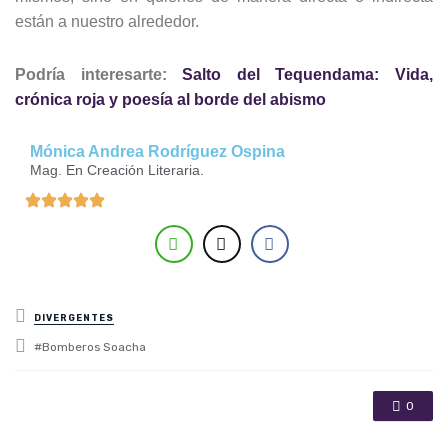
están a nuestro alrededor.
Podría interesarte:
Salto del Tequendama: Vida,
crónica roja y poesía al borde del abismo
Mónica Andrea Rodríguez Ospina
Mag. En Creación Literaria.
Posted in
DIVERGENTES
Tagged with
Bomberos Soacha
0