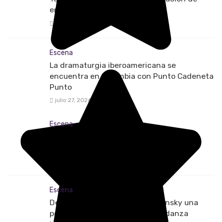
entrada libre
3 días
0
Escena
La dramaturgia iberoamericana se
encuentra en Colombia con Punto Cadeneta
Punto
julio 27, 2026
0
Escena
El oscuro viaje de “El Túnel” vuelve a
estremecer a Bogotá
junio 23, 2026
0
Escena
Deborah Colker presenta Stravinsky una
poderosa reinvención desde la danza