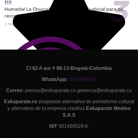
ECO
Humedal La Chucuita logra respaldo judicial para su
reconocimiento y protección en Soacha
febrero 26, 2026
Cl 62 A sur # 99-13-Bogotá-Colombia
WhatsApp
:
3204843920
Correo
: prensa@eskaparate.co gerencia@eskaparate.co
Eskaparate.co
propuesta alternativa de periodismo cultural
y alternativo de la empresa creativa
Eskaparate Medios
S.A.S
NIT
901469529-6.
Política de Privacidad y tratamiento de datos Eskaparate