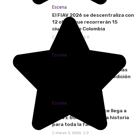
Escena
El FIAV 2026 se descentraliza con
12 obras que recorrerán 15
ciudades de Colombia
marzo 11, 2026
0
Escena
Soacha respira arte con el
Encuentro Internacional de las
Artes Populares en su XI edición
marzo 8, 2026
0
Escena
Lágrimas de agua dulce llega a
Casa E Borrero con una historia
para toda la familia
marzo 3, 2026
0