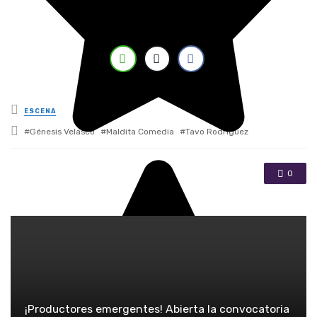
Posted in
ESCENA
Tagged with
Génesis Velasco
Maldita Comedia
Tavo Rodríguez
0
¡Productores emergentes! Abierta la convocatoria