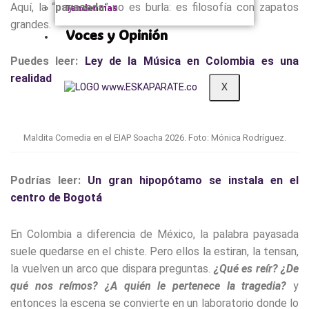
Aquí, la “
payasada
” no es burla: es filosofía con zapatos
Tendencias
grandes.
Voces y Opinión
Puedes leer:
Ley de la Música en Colombia es una
realidad
X
Maldita Comedia en el EIAP Soacha 2026. Foto: Mónica Rodríguez.
Podrías leer:
Un gran hipopótamo se instala en el
centro de Bogotá
En Colombia a diferencia de México, la palabra payasada
suele quedarse en el chiste. Pero ellos la estiran, la tensan,
la vuelven un arco que dispara preguntas.
¿Qué es reír? ¿De
qué nos reímos? ¿A quién le pertenece la tragedia?
y
entonces la escena se convierte en un laboratorio donde lo