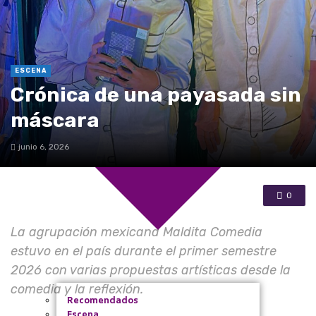
Bacatá
De la región
La Vitrina
ESCENA
Crónica de una payasada sin
máscara
junio 6, 2026
0
La agrupación mexicana Maldita Comedia
estuvo en el país durante el primer semestre
2026 con varias propuestas artísticas desde la
comedia y la reflexión.
Recomendados
Escena