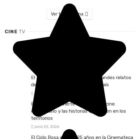
Ver todo Escena
CINE
TV
Todo está listo para el 13.º Festival
Internacional de Cine por los Derechos
Humanos 2026
4 días
El ICANH lleva a la pantalla los grandes relatos
del patrimonio arqueológico del país
julio 29, 2026
El BAM se convierte en vitrina del cine
comunitario y las historias que nacen en los
territorios
junio 25, 2026
El Ciclo Rosa celebra 25 años en la Cinemateca