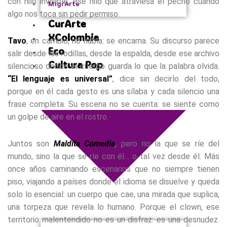
con hilo invisible, ese hilo que atraviesa el pecho cuando
MigrArte
algo nos toca sin pedir permiso.
CurArte
XColombia
Tavo
, en cambio, no habla: se encarna. Su discurso parece
Eco
salir desde las rodillas, desde la espalda, desde ese archivo
Cultura Pop
silencioso donde el cuerpo guarda lo que la palabra olvida.
“El lenguaje es universal”
, dice sin decirlo del todo,
porque en él cada gesto es una sílaba y cada silencio una
frase completa. Su escena no se cuenta: se siente como
un golpe de aire en el rostro.
Juntos son
Maldita Comedia
,
pero no la que se ríe del
mundo, sino la que se ríe con él… o tal vez desde él. Más
once años caminando escenarios que no siempre tienen
piso, viajando a países donde el idioma se disuelve y queda
solo lo esencial: un cuerpo que cae, una mirada que suplica,
una torpeza que revela lo humano. Porque el clown, ese
territorio malentendido no es un disfraz: es una desnudez.