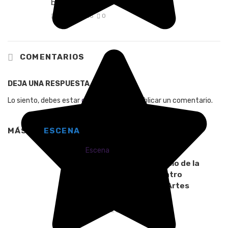
brasileña
junio 9, 2026
0
COMENTARIOS
DEJA UNA RESPUESTA
Lo siento, debes estar
conectado
para publicar un comentario.
MÁS EN
ESCENA
Escena
Soacha celebra el inicio de la
edición 11 del Encuentro
Internacional de las Artes
Populares
marzo 21, 2026
0