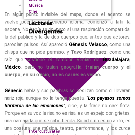
Música
Cine
En algún punto invisible del mapa, donde el acento se
vuelve puente y el cuerpo idioma, comenzó a latir la
Lectores
escena. No había telón, pero sí una respiración compartida:
Divergentes
la del público y la de dos cuerpos que, antes que actores,
parecían pulsos. Así apareció
Génesis Velasco
, como una
chispa que no pide permiso, y
Tavo Rodríguez
, como una
raíz que sostiene el temblor. Venían de
Guadalajara
,
México
, pero no traían geografía:
traían cuerpo y el
cuerpo, en su oficio, no es carne: es verbo.
Génesis
habla y sus palabras se deslizan como si llevaran
nariz roja, aunque no la tenga puesta. “
Los payasos somos
titiriteros de las emociones”
, dice, y la frase no cae: flota.
Porque en su voz la risa no es risa, es un espejo con grietas;
una carcajada que se sabe herida. Su arte no es un acto, es
una costura: une música, teatro, performance, y los zurce
Interculturales