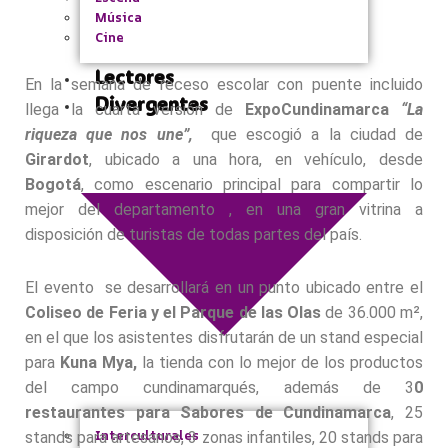
Música
Cine
Lectores
En la semana de receso escolar con puente incluido
Divergentes
llega la cuarta versión de
ExpoCundinamarca
“La
riqueza que nos une”,
que escogió a la ciudad de
Girardot
, ubicado a una hora, en vehículo, desde
Bogotá
, como escenario principal para compartir lo
mejor del departamento , en una gran vitrina a
disposición de turistas de todas partes del país.
El evento se desarrollará en un punto ubicado entre el
Coliseo de Feria y el Parque de las Olas
de 36.000 m²,
en el que los asistentes disfrutarán de un stand especial
para
Kuna Mya,
la tienda con lo mejor de los productos
del campo cundinamarqués, además de 3
0
restaurantes para Sabores de Cundinamarca
, 25
Interculturales
stands para artesanos, 3 zonas infantiles, 20 stands para