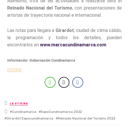
Asimismo, otra de las actividades a realizarse será el
Reinado Nacional del Turismo
, con presentaciones de
artistas de trayectoria nacional e internacional.
Las rutas para llegara a
Girardot
, ciudad de clima cálido,
la programación y todos los detalles, pueden
encontrarlos en
www.marcacundinamarca.com
Información: Gobernación Cundinamarca





Posted in
LA VITRINA
Tagged with
Cundinamarca
ExpoCundinamarca 2022
Girardot Expocundinamarca
Reinado Nacional del Turismo 2022