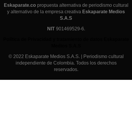
Eskaparate.co
propuesta alternativa de periodismo cultural
y alternativo de la empresa creativa
Eskaparate Medios
S.A.S
NIT
901469529-6.
Política de Privacidad y tratamiento de datos Eskaparate
Medios S.A.S
© 2022 Eskaparate Medios S.A.S. | Periodismo cultural
independiente de Colombia. Todos los derechos
reservados.