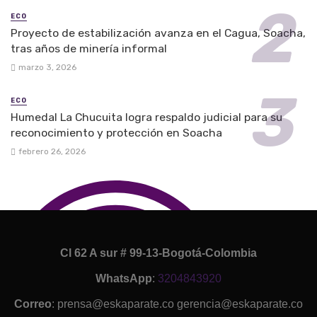
ECO
Proyecto de estabilización avanza en el Cagua, Soacha,
tras años de minería informal
marzo 3, 2026
ECO
Humedal La Chucuita logra respaldo judicial para su
reconocimiento y protección en Soacha
febrero 26, 2026
Cl 62 A sur # 99-13-Bogotá-Colombia
WhatsApp
:
3204843920
Correo
: prensa@eskaparate.co gerencia@eskaparate.co