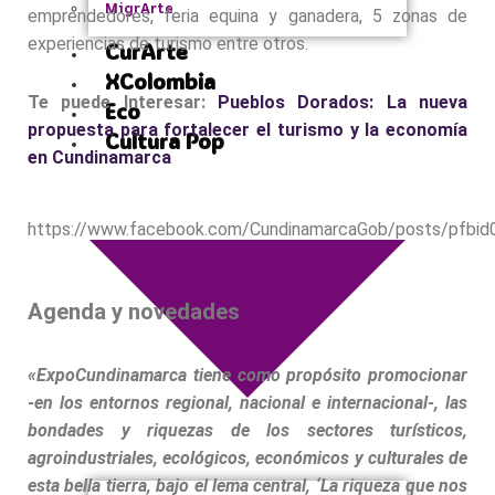
MigrArte
emprendedores, feria equina y ganadera, 5 zonas de
experiencias de turismo entre otros.
CurArte
XColombia
Te puede Interesar:
Pueblos Dorados: La nueva
Eco
propuesta para fortalecer el turismo y la economía
Cultura Pop
en Cundinamarca
https://www.facebook.com/CundinamarcaGob/posts/pf
Agenda y novedades
«ExpoCundinamarca tiene como propósito promocionar
-en los entornos regional, nacional e internacional-, las
bondades y riquezas de los sectores turísticos,
agroindustriales, ecológicos, económicos y culturales de
esta bella tierra, bajo el lema central, ‘La riqueza que nos