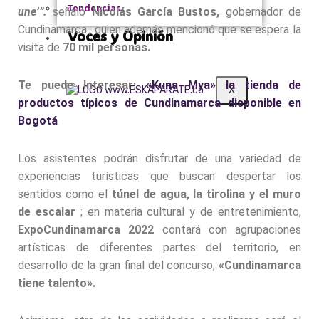
Tendencias
une’”.
señaló
Nicolás García
Bustos
,
gobernador de
Cundinamarca., quien además mencionó que se espera la
Voces y Opinión
visita de
70 mil personas.
Te puede Interesar:
«Kuna Mya» la tienda de
X
productos típicos de Cundinamarca disponible en
Bogotá
Los asistentes podrán disfrutar de una variedad de
experiencias turísticas que buscan despertar los
sentidos como el
túnel de agua, la tirolina y el muro
de escalar
; en materia cultural y de entretenimiento,
ExpoCundinamarca
2022
contará con agrupaciones
artísticas de diferentes partes del territorio, en
desarrollo de la gran final del concurso,
«Cundinamarca
tiene talento».