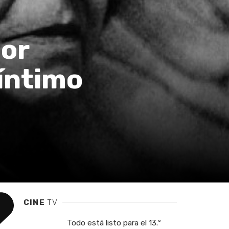
or
íntimo
CINE
TV
Todo está listo para el 13.º