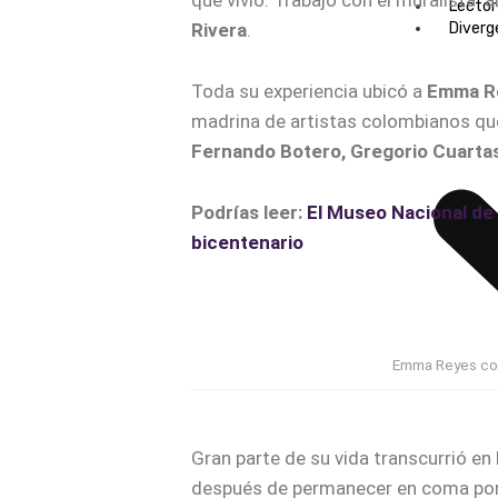
que vivió. Trabajó con el muralista 
Lector
Rivera
.
Diverg
Toda su experiencia ubicó a
Emma R
madrina de artistas colombianos qu
Fernando Botero, Gregorio Cuartas,
Podrías leer:
El Museo Nacional de 
bicentenario
Emma Reyes con
Gran parte de su vida transcurrió en 
después de permanecer en coma por 