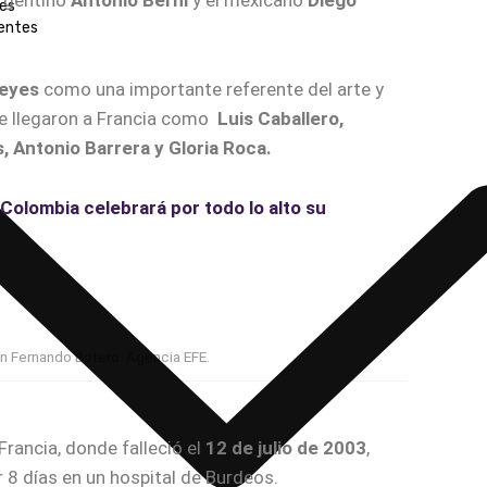
argentino
Antonio Berni
y el mexicano
Diego
es
entes
eyes
como una importante referente del arte y
e llegaron a Francia como
Luis Caballero,
 Antonio Barrera y Gloria Roca.
Colombia celebrará por todo lo alto su
 Fernando Botero. Agencia EFE.
Francia, donde falleció el
12 de julio de 2003
,
8 días en un hospital de Burdeos.