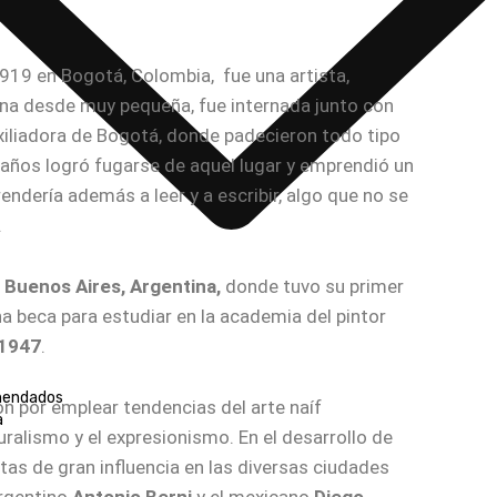
1.919 en Bogotá, Colombia, fue una artista,
fana desde muy pequeña, fue internada junto con
iliadora de Bogotá, donde padecieron todo tipo
 años logró fugarse de aquel lugar y emprendió un
prendería además a leer y a escribir, algo que no se
.
a
Buenos Aires, Argentina,
donde tuvo su primer
na beca para estudiar en la academia del pintor
1947
.
endados
on por emplear tendencias del arte naíf
a
ralismo y el expresionismo. En el desarrollo de
a
tas de gran influencia en las diversas ciudades