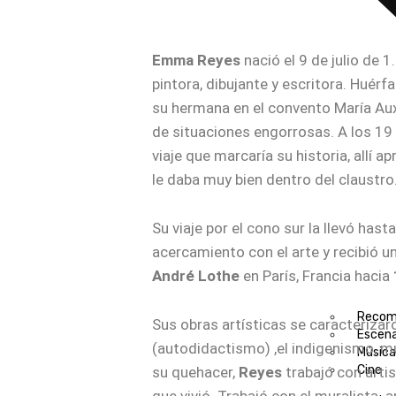
Emma Reyes
nació el 9 de julio de 
pintora, dibujante y escritora. Huér
su hermana en el convento María Aux
de situaciones engorrosas. A los 19
viaje que marcaría su historia, allí a
le daba muy bien dentro del claustro
Su viaje por el cono sur la llevó hast
acercamiento con el arte y recibió u
André Lothe
en París, Francia hacia
Recom
Sus obras artísticas se caracterizar
Escen
(autodidactismo) ,el indigenismo, mu
Músic
Cine
su quehacer,
Reyes
trabajó con artis