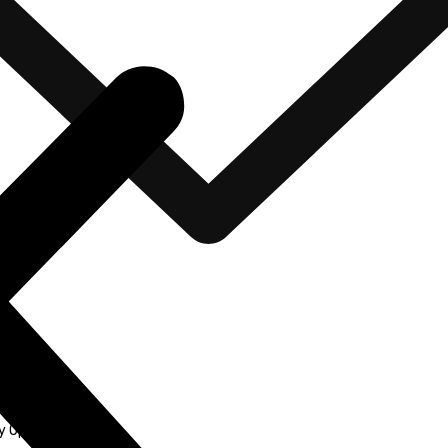
ncias
y Opinión