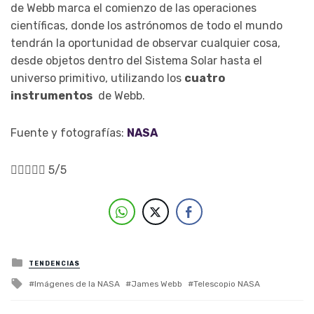
de Webb marca el comienzo de las operaciones
científicas, donde los astrónomos de todo el mundo
tendrán la oportunidad de observar cualquier cosa,
desde objetos dentro del Sistema Solar hasta el
universo primitivo, utilizando los
cuatro
instrumentos
de Webb.
Fuente y fotografías:
NASA





5/5
Posted in
TENDENCIAS
Tagged with
Imágenes de la NASA
James Webb
Telescopio NASA