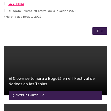
Posted in
LA VITRINA
Tagged with
Bogotá Diversa
Festival de la igualdad 2022
Marcha gay Bogotá 2022
0
El Clown se tomará a Bogotá en el I Festival de
Narices en las Tablas
ANTERIOR ARTÍCULO