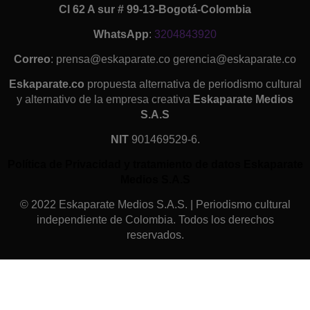
Cl 62 A sur # 99-13-Bogotá-Colombia
WhatsApp
:
3204843920
Correo
: prensa@eskaparate.co gerencia@eskaparate.co
Eskaparate.co
propuesta alternativa de periodismo cultural
y alternativo de la empresa creativa
Eskaparate Medios
S.A.S
NIT
901469529-6.
Política de Privacidad y tratamiento de datos Eskaparate
Medios S.A.S
© 2022 Eskaparate Medios S.A.S. | Periodismo cultural
independiente de Colombia. Todos los derechos
reservados.