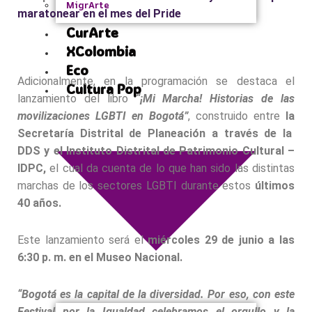
MigrArte
maratonear en el mes del Pride
CurArte
XColombia
Eco
Adicionalmente, en la programación se destaca el
Cultura Pop
lanzamiento del libro
“¡Mi Marcha! Historias de las
movilizaciones LGBTI en Bogotá”
, construido entre
la
Secretaría Distrital de Planeación a través de la
DDS y el Instituto Distrital de Patrimonio Cultural –
IDPC,
el cual da cuenta de lo que han sido las distintas
marchas de los sectores LGBTI durante estos
últimos
40 años.
Este lanzamiento será el
miércoles 29 de junio a las
6:30 p. m. en el Museo Nacional.
“Bogotá es la capital de la diversidad. Por eso, con este
Festival por la Igualdad celebramos el orgullo y la