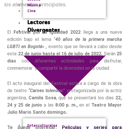
los elementos principales.
Música
Cine
Lectores
Divergentes
El
Festival por la Igualdad 2022
llega a una nueva
edición bajo el lema “
40 años de la primera marcha
LGBTI en Bogotá» ,
evento que se llevará a cabo desde
este
22 de junio hasta el 16 de julio de 2022.
Serán
25
días
con diferentes actividades para disfrutar,
conmemorar y compartir la diversidad en la ciudad.
El acto inaugural del Festival estará a cargo de la obra
de teatro
“Carnes tolendas”
protagonizada por la actriz
argentina,
Camila Sosa
, que se presentará los días
22,
24 y 25 de junio
a las
8:00 p. m.,
en el
Teatro Mayor
Julio Mario Santo domingo.
Interculturales
Te puede interesar:
Películas y series para