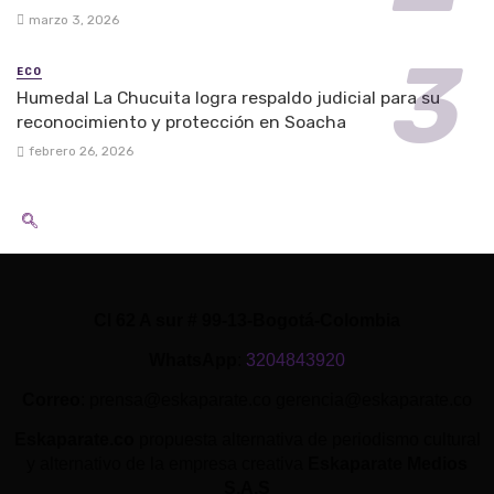
marzo 3, 2026
ECO
Humedal La Chucuita logra respaldo judicial para su
reconocimiento y protección en Soacha
febrero 26, 2026
Cl 62 A sur # 99-13-Bogotá-Colombia
WhatsApp
:
3204843920
Correo
: prensa@eskaparate.co gerencia@eskaparate.co
Eskaparate.co
propuesta alternativa de periodismo cultural
y alternativo de la empresa creativa
Eskaparate Medios
S.A.S