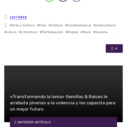
Posted in
LECTORES
Tagged with
Arte y Cultura
Cine
Cultura
Cundinamarca
intercultural
Libros
Literatura
Participación
Poesía
Rock
Soacha
4
«Transformando la loma» Semillas & Raíces le
arrebata jóvenes a la violencia y los capacita para
un mejor futuro
ANTERIOR ARTÍCULO