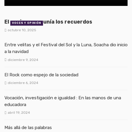
El anciano que unía los recuerdos
VOCES Y OPINIÓN
octubre 10, 2025
Entre velitas y el Festival del Sol y la Luna, Soacha dio inicio
a la navidad
diciembre 9, 2024
El Rock como espejo de la sociedad
diciembre 6, 2024
Vocación, investigación e igualdad : En las manos de una
educadora
abril 19, 2024
Más allá de las palabras