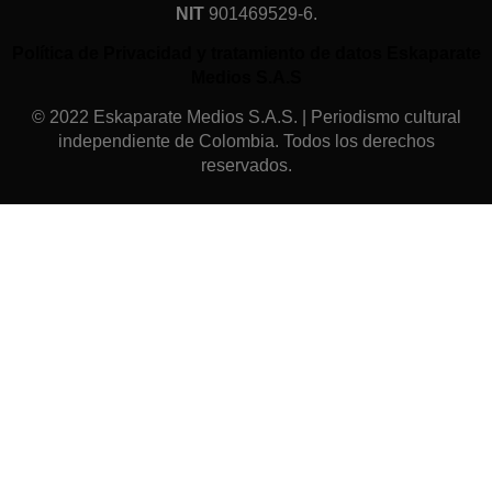
NIT
901469529-6.
Política de Privacidad y tratamiento de datos Eskaparate
Medios S.A.S
© 2022 Eskaparate Medios S.A.S. | Periodismo cultural
independiente de Colombia. Todos los derechos
reservados.