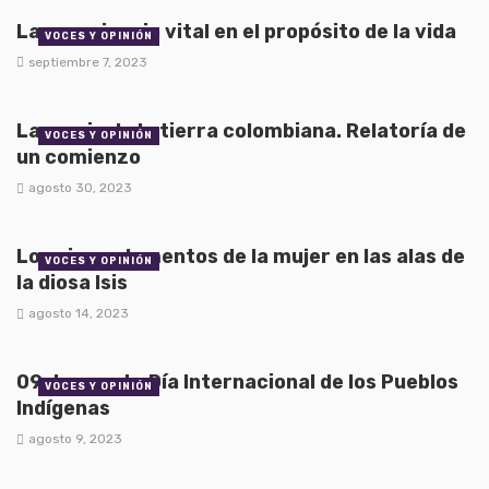
La experiencia vital en el propósito de la vida
VOCES Y OPINIÓN
septiembre 7, 2023
La magia de la tierra colombiana. Relatoría de
VOCES Y OPINIÓN
un comienzo
agosto 30, 2023
Los cinco elementos de la mujer en las alas de
VOCES Y OPINIÓN
la diosa Isis
agosto 14, 2023
09 de agosto Día Internacional de los Pueblos
VOCES Y OPINIÓN
Indígenas
agosto 9, 2023