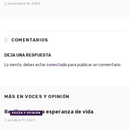
noviembre 16, 2023
COMENTARIOS
DEJA UNA RESPUESTA
Lo siento, debes estar
conectado
para publicar un comentario.
MÁS EN
VOCES Y OPINIÓN
Resiliencia, una esperanza de vida
VOCES Y OPINIÓN
octubre 17, 2023