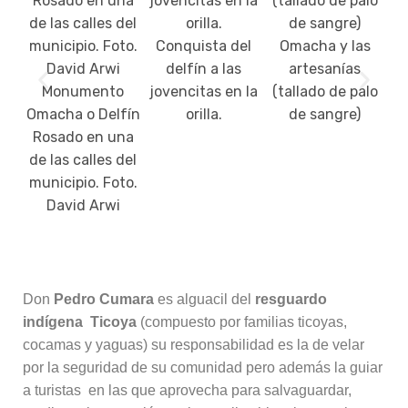
L
Conquista del
Omacha y las
lu
delfín a las
artesanías
Monumento
jovencitas en la
(tallado de palo
Omacha o Delfín
orilla.
de sangre)
Rosado en una
de las calles del
municipio. Foto.
David Arwi
Don
Pedro Cumara
es alguacil del
resguardo
indígena Ticoya
(compuesto por familias ticoyas,
cocamas y yaguas) su responsabilidad es la de velar
por la seguridad de su comunidad pero además la guiar
a turistas en las que aprovecha para salvaguardar,