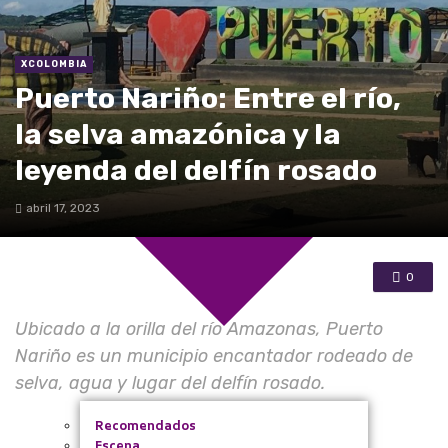
Bacatá
De la región
XCOLOMBIA
Puerto Nariño: Entre el río,
La Vitrina
la selva amazónica y la
leyenda del delfín rosado
abril 17, 2023
0
Ubicado a la orilla del río Amazonas, Puerto
Nariño es un municipio encantador rodeado de
selva, agua y lugar del delfín rosado.
Recomendados
Escena