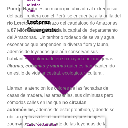
Música
Puerto Nariño
es un municipio ubicado al extremo sur
Cine
del país, frontera con el Perú, se encuentra a la orilla del
Lectores
río Loretoyacu
, un brazo del caudaloso río Amazonas,
Divergentes
a
87 kilómetros
de
Leticia
la capital del departamento
del Amazonas. Un territorio rodeado de selva y agua,
escenarios que propenden la diversa flora y fauna,
además de leyendas que aún conservan sus
habitantes, conformado en su mayoría por indígenas
tikunas, cocamas y yaguas
quienes han mantenido
un estilo de vida ancestral, ecológico, y cultural.
Llaman la atención los colores de las fachadas de
casas de madera, las artesanías, sus diminutas pero
cómodas calles en las que
no circulan
automóviles,
además de estar prohibido, y donde se
ubican réplicas de la flora , fauna y personajes
zoomorfos que hacen parte de las leyendas de la
Interculturales