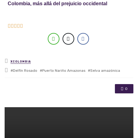
Colombia, más allá del prejuicio occidental





Posted in
XCOLOMBIA
Tagged with
Delfín Rosado
Puerto Nariño Amazonas
Selva amazónica
0