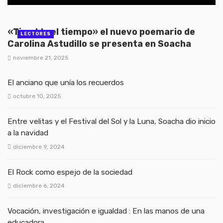
«Tiembla el tiempo» el nuevo poemario de
LECTORES
Carolina Astudillo se presenta en Soacha
noviembre 21, 2025
El anciano que unía los recuerdos
octubre 10, 2025
Entre velitas y el Festival del Sol y la Luna, Soacha dio inicio
a la navidad
diciembre 9, 2024
El Rock como espejo de la sociedad
diciembre 6, 2024
Vocación, investigación e igualdad : En las manos de una
educadora