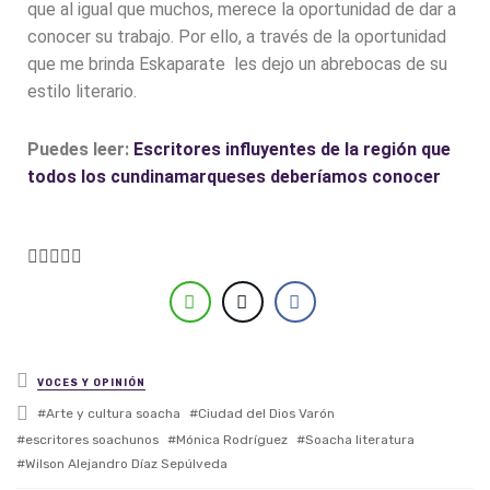
que al igual que muchos, merece la oportunidad de dar a
conocer su trabajo. Por ello, a través de la oportunidad
que me brinda Eskaparate les dejo un abrebocas de su
estilo literario.
Puedes leer:
Escritores influyentes de la región que
todos los cundinamarqueses deberíamos conocer





Posted in
VOCES Y OPINIÓN
Tagged with
Arte y cultura soacha
Ciudad del Dios Varón
escritores soachunos
Mónica Rodríguez
Soacha literatura
Wilson Alejandro Díaz Sepúlveda