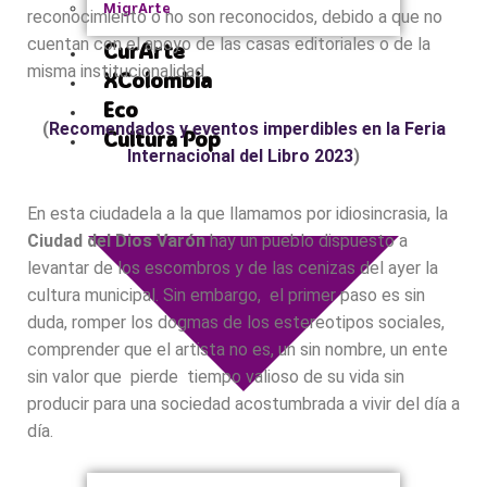
MigrArte
reconocimiento o no son reconocidos, debido a que no
cuentan con el apoyo de las casas editoriales o de la
CurArte
misma institucionalidad.
XColombia
Eco
(
Recomendados y eventos imperdibles en la Feria
Cultura Pop
Internacional del Libro 2023
)
En esta ciudadela a la que llamamos por idiosincrasia, la
Ciudad del Dios Varón
hay un pueblo dispuesto a
levantar de los escombros y de las cenizas del ayer la
cultura municipal. Sin embargo, el primer paso es sin
duda, romper los dogmas de los estereotipos sociales,
comprender que el artista no es, un sin nombre, un ente
sin valor que pierde tiempo valioso de su vida sin
producir para una sociedad acostumbrada a vivir del día a
día.