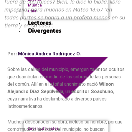
fuera de sus raíces? Bien, lo dice la biblia, libro
Música
impopular para muchos en Mateo 13:57 “en
Cine
todas partes se honra a un profeta menos en su
Lectores
tierra y en su casa”.
Divergentes
Por:
Mónica Andrea Rodríguez O.
Sobre las calles del municipio, emergen talentos ocultos
que deambulan en medio de las sobras de las personas
del común. Allí en el otoñal anonimato nació
Wilson
Alejandro Díaz Sepúlveda
, un
escritor Soachuno
,
cuya narrativa ha deslumbrado a diversos países
latinoamericanos.
Muchos desconocen su obra, incluso su nombre, porque
Interculturales
como muchos artistas del municipio, no buscan