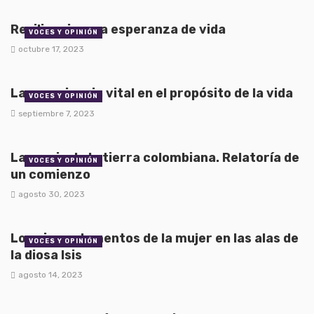
Resiliencia, una esperanza de vida
VOCES Y OPINIÓN
octubre 17, 2023
La experiencia vital en el propósito de la vida
VOCES Y OPINIÓN
septiembre 7, 2023
La magia de la tierra colombiana. Relatoría de
VOCES Y OPINIÓN
un comienzo
agosto 30, 2023
Los cinco elementos de la mujer en las alas de
VOCES Y OPINIÓN
la diosa Isis
agosto 14, 2023